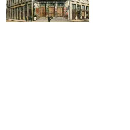
1 janv. 2022
∙
1
min
Le théâtre Français de Tours
Ce théâtre se situait à
l’angle de la rue Victor
Hugo et de la rue George
Sand. Il possédait une
jauge de 2000 places, en
faisant alors...
154
2
4
Revenir au sommaire, à la page d'accueil du site Internet